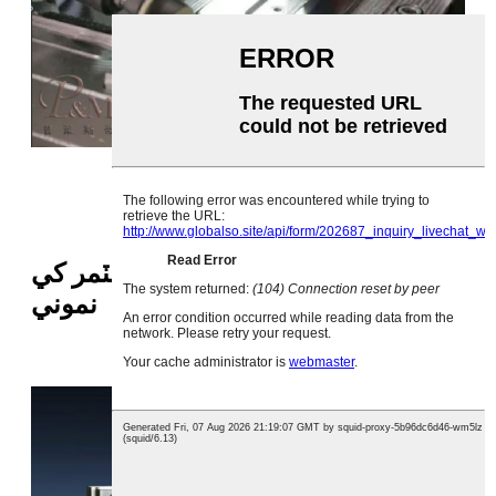
سٺن جي چڪاس، ٺهيل جاچ، ڪسٽمر کي
نموني