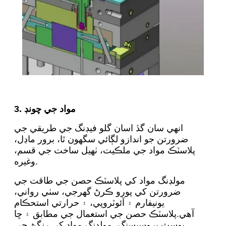
3. مواد جي چونڊ
انهي سان گڏ اسان گلو فيڊنگ جي طريقي جي
ضرورتن جو اندازو لڳائي سگهون ٿا، برور ماڊل،
پلاسٽڪ مواد جي ملڪيت، ٺهيل ساخت جي قسم،
وغيره.
مولڊنگ مواد کي پلاسٽڪ حصن جي طاقت جي
ضرورتن کي پورو ڪرڻ گهرجي، سٺي رواني،
يونيفارم ۽ آئوٽروپي، ۽ حرارتي استحڪام
آهي.پلاسٽڪ حصن جي استعمال جي مطابق ۽ ڇا
پوسٽ پروسيسنگ، مولڊنگ مواد کي رنگڻ جي