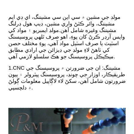
مولڊ جي مشين ۾ سي اين سي مشيننگ، اي ڊي ايم
مشيننگ، وائر ڪٽڻ واري مشين، ڊيپ هول ڊرلنگ
مشيننگ وغيره شامل آهن.مولڊ ايمبريو ۽ مواد کي
واپس آرڊر ڪرڻ کان پوءِ، اهو صرف ٿلهي پروسيسنگ
اسٽيٽ يا صرف اسٽيل مواد آهي، پوءِ مختلف حصن
کي ٺاهڻ لاءِ مولڊ جي ڊيزائن جي ارادي مطابق
ميڪيڪل پروسيسنگ جو هڪ سلسلو لازمي آهي.
1.CNC مشيننگ: ان جي ضرورتن ۾ پروسيسنگ جي
طريقيڪار، اوزار جي چونڊ، پروسيسنگ پيٽرولر ۽ ٻيون
ضرورتون شامل آهن، سکڻ لاء لاڳاپيل معلومات ڳولڻ
۾ دلچسپي.