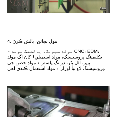
4. مول بچائڻ، پالش ڪرڻ
مولڊ سيونگ، پالشنگ مولڊ ۾ CNC، EDM،
ڪليمپنگ پروسيسنگ، مولڊ اسيمبليءَ کان اڳ مولڊ
پيپر، آئل پٿر، ڊرلنگ پلستر ۽ مولڊ حصن جي
پروسيسنگ لاءِ ٻيا اوزار ۽ مواد استعمال ڪندي آهي.