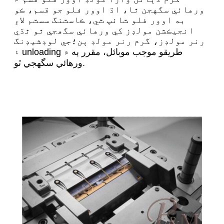
ورهائي سگهجن ٿا، اڌ اوور فلو جو قسم، ڪو
به اوور فلو ٽائپ ٽي، ڪاسٽنگ سسٽم لاءِ
انجيڪشن مولڊز کي ورهائي سگھجي ٿو ٿڌي
رنر مولڊز، گرم رنر مولڊ ٻن؛جي لوڊشيڊنگ
۽ unloading طريقو موجب موبائل، مقرر ٻه ۾
ورهائي سگهجي ٿو.