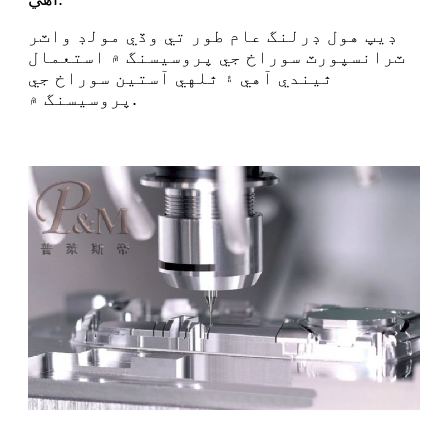
ڊيپ هول ڊرلنگ عام طور تي وڏي مولڊ واٽر
ٽرانسپورٽ سوراخ جي پروسيسنگ ۾ استعمال
ٿيندي آهي ۽ ٿلهي آستين سوراخ جي
پروسيسنگ ۾.