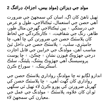
2 مولڊ جي ڊيزائن (مولڊ بيس، اجزاء)، ڊرائنگ
ٺهيل ٺاھڻ کان اڳ، اسان کي سمجھڻ جي ضرورت
آھي حصن جي استعمال، ٽيڪنالاجي، طول و عرض
جي درستگي ۽ ٻين ٽيڪنالاجي گهرجن.مثال طور،
ظاھر، رنگ جي شفافيت، ۽ ڪارڪردگي جي لحاظ
کان پلاسٽڪ حصن جي ضرورتن کي ڇا آھي، ڇا
جاميٽري، سلپ، ۽ پلاسٽڪ حصن جي داخل ٿيڻ
مناسب آھن، مولڊنگ جي خرابين جي قابل اجازت
درجي جھڙوڪ فيوزن نشان ۽ ڇڪڻ، ۽ ڇا پوسٽ
پروسيسنگ آهي جهڙوڪ پينٽنگ، پليٽنگ، سلڪ
اسڪريننگ، ۽ سوراخ ڪرڻ.
اندازو لڳايو ته ڇا مولڊنگ رواداري پلاسٽڪ حصن جي
رواداري کان گهٽ آهي، ۽ ڇا پلاسٽڪ حصن کي
گهربل ضرورتن کي پورو ڪرڻ لاء ٺهيل ٿي سگهي
ٿو.ان کان علاوه، پلاسٽڪ ۽ مولڊنگ جي عمل جي
معيارن کي سمجھڻ لاء.