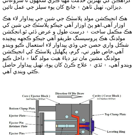
گراهڪن کي بهترين خدمت مهيا ڪري سگھون ٿا شروعاتي
ڊيزائن، ٺهيل ٺاھڻ ۽ جانچ کان پوء سيلز جي عمل تائين.
هڪ انجيڪشن مولڊ پلاسٽڪ جي شين جي پيداوار لاء هڪ
اوزار آهي.اهو پڻ اوزار آهي جيڪو پلاسٽڪ جي شين کي
هڪ مڪمل ساخت ۽ درست طول و عرض ڏئي ٿو.انجکشن
مولڊنگ هڪ پروسيسنگ طريقو آهي جيڪو ڪجهه پيچيده
شڪل واري حصن جي وڏي پيداوار لاء استعمال ڪيو ويندو
آهي.خاص طور تي، گرم، پگھليل پلاسٽڪ کي انجيڪشن
مولڊنگ مشين مان تيز دٻاءَ هيٺ مولڊ گفا ۾ داخل ڪيو
ويندو آهي، ۽ ٿڌي ۽ علاج ڪرڻ کان پوءِ، ٺهيل پيداوار حاصل
ڪئي ويندي آهي.