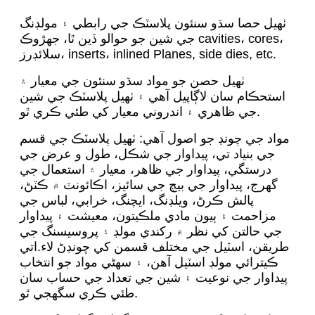
ٺهيل حصا سڌو سنئون پلاسٽڪ جي رابطي ۽ مولڊنگ
جي شين جو حوالو ڏين ٿا، جهڙوڪ cavities، cores،
سلائڊرز، inserts، inlined Planes, side dies, etc.
ٺهيل حصن جو مواد سڌو سنئون جي معيار ۽
استحڪام سان لاڳاپيل آهي ۽ ٺهيل پلاسٽڪ جي شين
جي ظاهري ۽ اندروني معيار کي طئي ڪري ٿو.
مواد جي چونڊ جو اصول آهي: ٺهيل پلاسٽڪ جي قسم
جي بنياد تي، پيداوار جي شڪل، طول و عرض جي
درستگي، پيداوار جي ظاهر، معيار ۽ استعمال جي
گهرج، پيداوار جي بيچ جي سائيز، اڪائونٽ ۾ ڪٽڻ،
پالش ڪرڻ، ويلڊنگ، ايچنگ، خرابي، لباس جي
مزاحمت ۽ ٻيون مادي ملڪيتون، معيشت ۽ پيداوار
جي حالتن کي نظر ۾ رکندي مولڊ ۽ پروسيسنگ جي
طريقن، اسٽيل جي مختلف قسمن کي چونڊڻ لاء.اتي
ڪيترائي مولڊ اسٽيل آھن، ۽ سھڻي مواد جو انتخاب
پيداوار جي نوعيت ۽ شين جي تعداد جي حساب سان
طئي ڪري سگھجي ٿو.