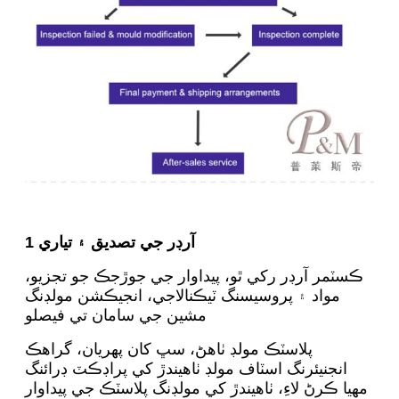
1 آرڊر جي تصديق ۽ تياري
ڪسٽمر آرڊر رکي ٿو، پيداوار جي جوڙجڪ جو تجزيو،
مواد ۽ پروسيسنگ ٽيڪنالاجي، انجيڪشن مولڊنگ
مشين جي سامان تي فيصلو
پلاسٽڪ مولڊ ٺاهڻ، سڀ کان پهريان، گراهڪ
انجنيئرنگ اسٽاف مولڊ ٺاهيندڙ کي پراڊڪٽ ڊرائنگ
مهيا ڪرڻ لاءِ، ٺاهيندڙ کي مولڊنگ پلاسٽڪ جي پيداوار