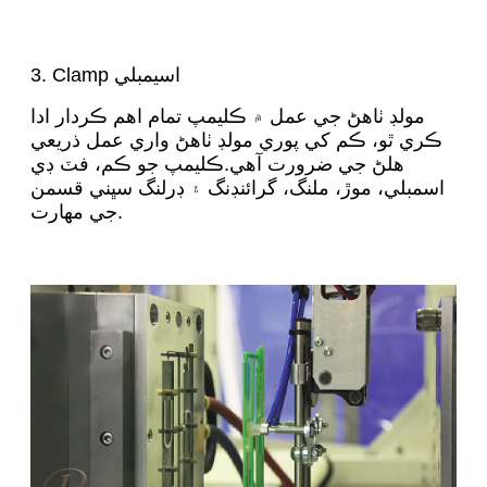
3. Clamp اسيمبلي
مولڊ ٺاهڻ جي عمل ۾ ڪليمپ تمام اهم ڪردار ادا
ڪري ٿو، ڪم کي پوري مولڊ ٺاهڻ واري عمل ذريعي
هلڻ جي ضرورت آهي.ڪليمپ جو ڪم، فٽ ڊي
اسمبلي، موڙ، ملنگ، گرائنڊنگ ۽ ڊرلنگ سڀني قسمن
جي مهارت.