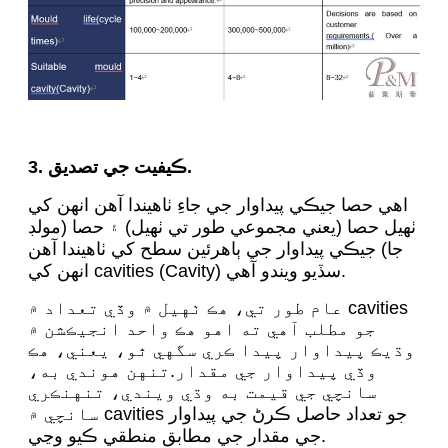
3. ڪيفيت جي تصديق.
اهي حصا جيڪي پيداوار جي جاءِ ٺاهيندا آهن انهن کي
ٺهيل حصا (يعني مجموعي طور تي ٺهيل) ۽ حصا (مولڊ
جا) جيڪي پيداوار جي ٻاهرئين سطح کي ٺاهيندا آهن
انهن کي cavities (Cavity) سڏيو ويندو آهي.
عام طور تي، هڪ ٺهيل ۾ وڏي تعداد ۾ cavities
جو مطلب آهي ته اهو هڪ واحد انجيڪشن ۾
وڌيڪ پيداوار پيدا ڪري سگهي ٿو، يعني، هڪ
وڏي پيداوار جي مقدار.تنهن هوندي به،
سانچي جي قيمت به وڌي ويندي، تنهنڪري
سانچي ۾ cavities جو تعداد حاصل ڪرڻ جي پيداوار
جي مقدار جي مطابق منطقي ڪيو وڃي.