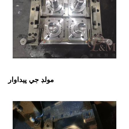
مولڊ جي پيداوار