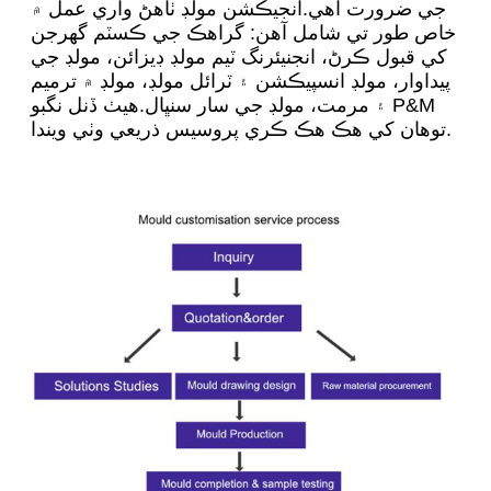
جي ضرورت آهي.انجيڪشن مولڊ ٺاهڻ واري عمل ۾
خاص طور تي شامل آهن: گراهڪ جي ڪسٽم گهرجن
کي قبول ڪرڻ، انجنيئرنگ ٽيم مولڊ ڊيزائن، مولڊ جي
پيداوار، مولڊ انسپيڪشن ۽ ٽرائل مولڊ، مولڊ ۾ ترميم
۽ مرمت، مولڊ جي سار سنڀال.هيٺ ڏنل نگبو P&M
توهان کي هڪ هڪ ڪري پروسيس ذريعي وٺي ويندا.