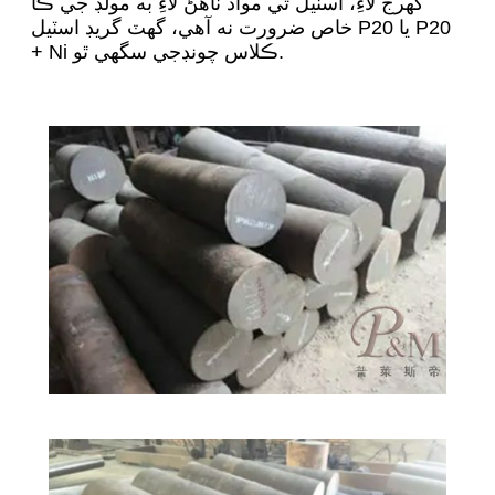
گهرج لاءِ، اسٽيل تي مواد ٺاهڻ لاءِ به مولڊ جي ڪا
خاص ضرورت نه آهي، گهٽ گريڊ اسٽيل P20 يا P20
+ Ni ڪلاس چونڊجي سگهي ٿو.