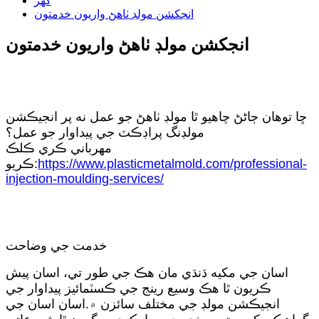
گهر
انجکشن مولڊ ٺاهڻ واريون خدمتون
انجکشن مولڊ ٺاهڻ واريون خدمتون
ڇا توھان ڄاڻڻ چاھيو ٿا مولڊ ٺاھڻ جو عمل نه پر انجيڪشن
مولڊنگ پراڊڪٽ جي پيداوار جو عمل؟
مھرباني ڪري ڪلڪ
https://www.plasticmetalmold.com/professional-
ڪريو:
injection-moulding-services/
خدمت جي وضاحت
اسان جي مکيه ڌنڌي مان هڪ جي طور تي، اسان پيش
ڪريون ٿا هڪ وسيع رينج جي ڪسٽمائيز پيداوار جي
انجيڪشن مولڊ جي مختلف سائزن ۾.اسان اسان جي