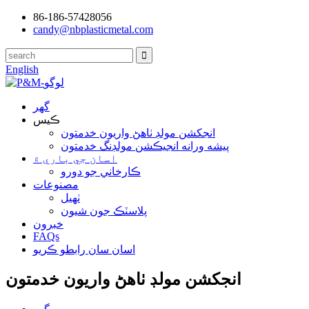
86-186-57428056
candy@nbplasticmetal.com
English
گهر
ڪيس
انجکشن مولڊ ٺاهڻ واريون خدمتون
پيشه ورانه انجيڪشن مولڊنگ خدمتون
اسان جي باري ۾
ڪارخاني جو دورو
مصنوعات
ٺهيل
پلاسٽڪ جون شيون
خبرون
FAQs
اسان سان رابطو ڪريو
انجکشن مولڊ ٺاهڻ واريون خدمتون