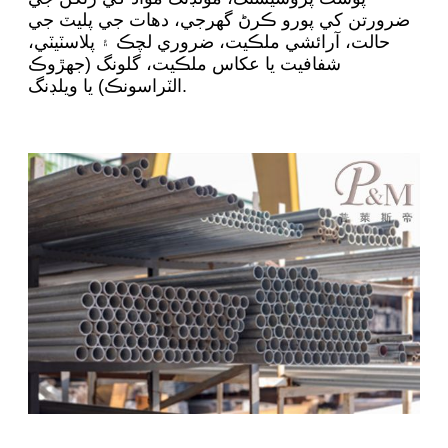
ضرورتن کي پورو ڪرڻ گهرجي، دھات جي پليٽ جي
حالت، آرائشي ملڪيت، ضروري لچڪ ۽ پلاسٽيٽي،
شفافيت يا عکاس ملڪيت، گلونگ (جهڙوڪ
الٽراسونڪ) يا ويلڊنگ.