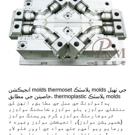
انجيڪشن molds thermoset پلاسٽڪ molds جي ٺهيل
خاصيتن جي مطابق، thermoplastic پلاسٽڪ molds
ٻه؛مولڊنگ جي عمل جي مطابق، انهن کي
منتقلي مولڊز، بلو مولڊز، ڪاسٽنگ مولڊز،
ٿرموفارمنگ مولڊز، گرم پريسنگ مولڊز
(ڪمپريشن مولڊز)، انجيڪشن مولڊز وغيره ۾
ورهايو ويو آهي، جتي مواد جي اوور فلو لاءِ
گرم دٻائڻ وارا مولڊ اوور فلو قسم ۾