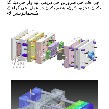
جي ڪم جي ضرورتن جي ذريعي، پيداوار جي ڊيٽا گڏ
ڪرڻ، تجزيو ڪرڻ، هضم ڪرڻ جو عمل، هي گراهڪ
ڪسٽمائيزيشن لاءِ.