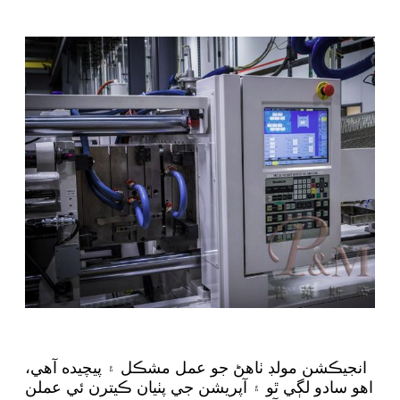
انجيڪشن مولڊ ٺاهڻ جو عمل مشڪل ۽ پيچيده آهي،
اهو سادو لڳي ٿو ۽ آپريشن جي پٺيان ڪيترن ئي عملن