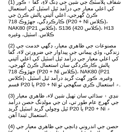
(1) شفاف پلاسٽڪ جي شين جي ڍنگ لاءِ، گفا ۽ ڪور
کي اعلي معيار جي درآمد ٿيل اسٽيل کي استعمال
ڪرڻ گهرجي، اعلي آئيني پالش ڪرڻ جي
ڪارڪردگي، جهڙوڪ 718 (P20 + Ni ڪلاس)،
NAK80 (P21 ڪلاس)، S136 (420 ڪلاس)، H13
ڪلاس. اسٽيل، وغيره
(2) مصنوعات جي ظاهري معيار، ڊگھي خدمت جي
زندگي، وڏي پيماني جي پيداوار جي ضرورتن لاء، گفا
کي اعلي معيار جي درآمد ٿيل اسٽيل کي اعلي آئيني
پالش ڪارڪردگي سان استعمال ڪرڻ گهرجي،
جهڙوڪ 718 (P20 + Ni ڪلاس)، NAK80 (P21
ڪلاس)، وغيره. ڪور گھٽ گريڊ درآمد ٿيل اسٽيل
قسم P20 يا P20 + Ni ۾ استعمال ڪري سگھجي ٿو.
(3) ننڍي ۽ سڌائي سان ٺهيل شين لاء، ظاهري معيار
جي گهرج عام طور تي، ان جي مولڊنگ حصن درآمد
ٿيل وچولي گريڊ اسٽيل گريڊ P20 يا P20 + Ni ۾
استعمال ٿيندا آهن.
(4) حصن جي اندروني ڍانچي جي ظاهري معيار جي