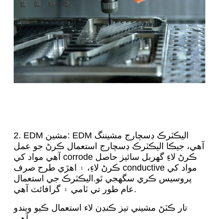
2. EDM مشين: EDM اليڪٽرڪ ڊسچارج مشيننگ
آهي، جيڪا اليڪٽرڪ ڊسچارج استعمال ڪرڻ جو عمل
آهي مواد کي corrode ڪرڻ لاءِ گهربل سائيز حاصل
ڪرڻ لاءِ، ۽ اهڙي طرح صرف conductive مواد کي
پروسيس ڪري سگهجي ٿو.اليڪٽرڪ جي استعمال
عام طور تي ٽامي ۽ گرافائٽ آهي.
تار ڪٽڻ مشيني تيز ڪنڊن لاء استعمال ڪيو ويندو
آهي.